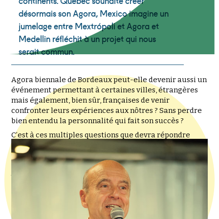
continents. Québec souhaite créer
désormais son Agora, Mexico imagine un
jumelage entre Mextrópoli et Agora et
Medellin réfléchit à un projet qui nous
serait commun.
Agora biennale de Bordeaux peut-elle devenir aussi un
événement permettant à certaines villes, étrangères
mais également, bien sûr, françaises de venir
confronter leurs expériences aux nôtres ? Sans perdre
bien entendu la personnalité qui fait son succès ?
C’est à ces multiples questions que devra répondre
l’édition de 2017.
Alain Juppé
Maire de Bordeaux
Président de Bordeaux Métropole