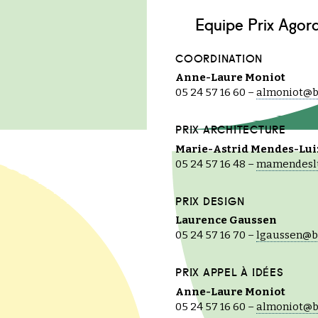
Equipe Prix Agor
COORDINATION
Anne-Laure Moniot
05 24 57 16 60 –
almoniot@b
PRIX ARCHITECTURE
Marie-Astrid Mendes-Lui
05 24 57 16 48 –
mamendeslu
PRIX DESIGN
Laurence Gaussen
05 24 57 16 70 –
lgaussen@b
PRIX APPEL À IDÉES
Anne-Laure Moniot
05 24 57 16 60 –
almoniot@b