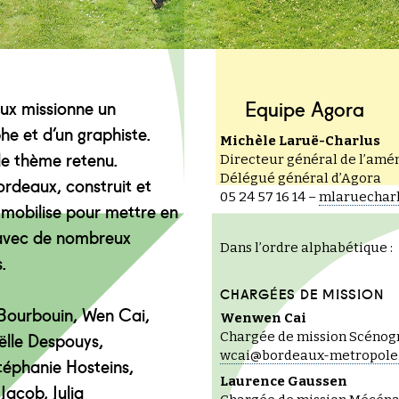
Equipe Agora
aux missionne un
 et d’un graphiste.
Michèle Laruë-Charlus
le thème retenu.
Directeur général de l’am
Délégué général d’Agora
ordeaux, construit et
05 24 57 16 14 –
mlaruechar
 mobilise pour mettre en
 avec de nombreux
Dans l’ordre alphabétique :
.
CHARGÉES DE MISSION
 Bourbouin, Wen Cai,
Wenwen Cai
ëlle Despouys,
Chargée de mission Scénog
wcai@bordeaux-metropole.
éphanie Hosteins,
Laurence Gaussen
acob, Julia