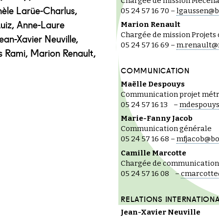
Chargée de mission Mécénat
hèle Larüe-Charlus,
05 24 57 16 70 –
lgaussen@b
uiz, Anne-Laure
Marion Renault
Chargée de mission Projets 
ean-Xavier Neuville,
05 24 57 16 69 –
m.renault@
s Rami, Marion Renault,
COMMUNICATION
Maëlle Despouys
Communication projet métr
05 24 57 16 13 –
mdespouys
Marie-Fanny Jacob
Communication générale
05 24 57 16 68 –
mfjacob@bo
Camille Marcotte
Chargée de communicatio
05 24 57 16 08 –
cmarcotte
RELATIONS INTERNATION
Jean-Xavier Neuville