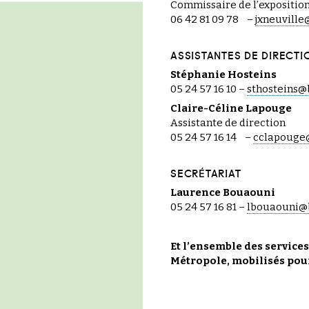
Commissaire de l’expositi
06 42 81 09 78 –
jxneuvill
ASSISTANTES DE DIRECTI
Stéphanie Hosteins
05 24 57 16 10 –
sthosteins@
Claire-Céline Lapouge
Assistante de direction
05 24 57 16 14 –
cclapouge
SECRÉTARIAT
Laurence Bouaouni
05 24 57 16 81 –
lbouaouni@
Et l’ensemble des service
Métropole, mobilisés pou