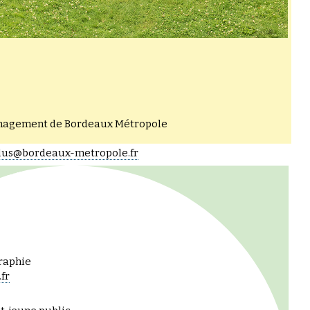
©Jérémie Buchholtz
énagement de Bordeaux Métropole
lus@bordeaux-metropole.fr
raphie
fr