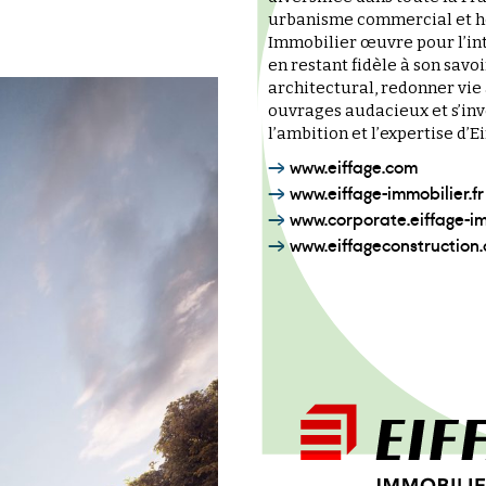
urbanisme commercial et hô
Immobilier œuvre pour l’int
en restant fidèle à son savoi
architectural, redonner vie
ouvrages audacieux et s’inve
l’ambition et l’expertise d’Ei
www.eiffage.com
www.eiffage-immobilier.fr
www.corporate.eiffage-im
www.eiffageconstruction