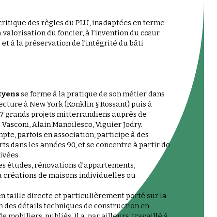
ritique des règles du PLU, inadaptées en terme
a valorisation du foncier, à l’invention du cœur
et à la préservation de l’intégrité du bâti
tyens
se forme à la pratique de son métier dans
ecture à New York (Konklin § Rossant) puis à
 7 grands projets mitterrandiens auprès de
Vasconi, Alain Manoilesco, Viguier Jodry.
mpte, parfois en association, participe à des
s dans les années 90, et se concentre à partir de
ivées.
des études, rénovations d’appartements,
u créations de maisons individuelles ou
n taille directe et particulièrement porté sur la
n des détails techniques de construction en
mobiliers, publiés. Il a, par ailleurs, travaillé à