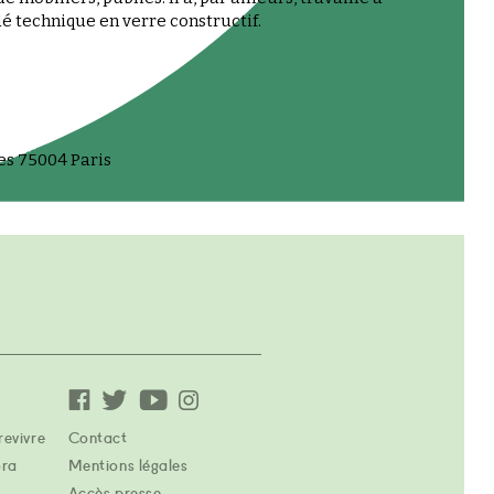
dé technique en verre constructif.
es 75004 Paris
revivre
Contact
ora
Mentions légales
Accès presse