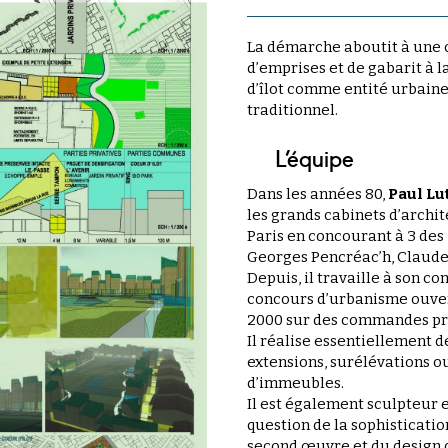
La démarche aboutit à une c
d’emprises et de gabarit à l
d’îlot comme entité urbaine 
traditionnel.
L’équipe
Dans les années 80,
Paul Lu
les grands cabinets d’archit
Paris en concourant à 3 des
Georges Pencréac’h, Claude 
Depuis, il travaille à son co
concours d’urbanisme ouvert
2000 sur des commandes pr
Il réalise essentiellement 
extensions, surélévations o
d’immeubles.
Il est également sculpteur e
question de la sophisticatio
second œuvre et du design de 