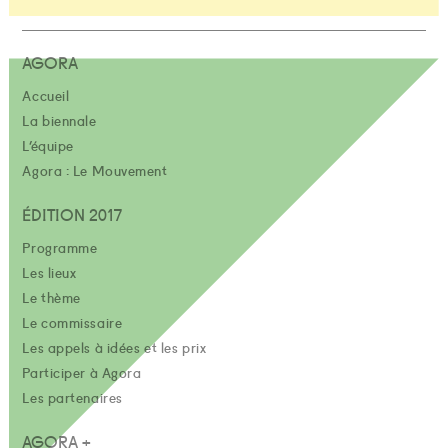
AGORA
Accueil
La biennale
L’équipe
Agora : Le Mouvement
ÉDITION 2017
Programme
Les lieux
Le thème
Le commissaire
Les appels à idées et les prix
Participer à Agora
Les partenaires
AGORA +