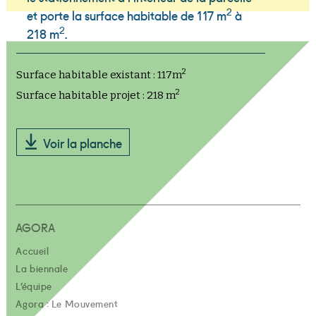
2
et porte la surface habitable de 117 m
à
2
218 m
.
2
Surface habitable existant : 117m
2
Surface habitable projet : 218 m
Voir la planche
AGORA
Accueil
La biennale
L’équipe
Agora : Le Mouvement