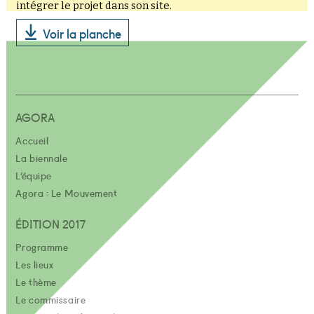
intégrer le projet dans son site.
Voir la planche
AGORA
Accueil
La biennale
L’équipe
Agora : Le Mouvement
ÉDITION 2017
Programme
Les lieux
Le thème
Le commissaire