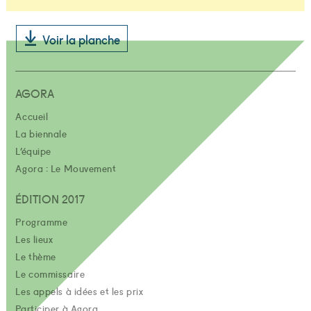
Voir la planche
AGORA
Accueil
La biennale
L’équipe
Agora : Le Mouvement
ÉDITION 2017
Programme
Les lieux
Le thème
Le commissaire
Les appels à idées et les prix
Participer à Agora