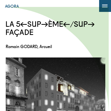
AGORA
ÉDITION 2017
LA 5<SUP>ÈME</SUP>
AGORA +
FAÇADE
Powered by
Translate
Romain GODARD, Arcueil