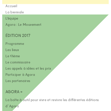
Accueil
La biennale
L’équipe
Agora : Le Mouvement
ÉDITION 2017
Programme
Les lieux
Le thème
Le commissaire
Les appels à idées et les prix
Participer à Agora
Les partenaires
AGORA +
La boîte à outil pour vivre et revivre les différentes éditions
d'Agora