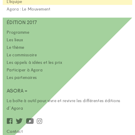
L’équipe
Agora : Le Mouvement
ÉDITION 2017
Programme
Les lieux
Le thème
Le commissaire
Les appels à idées et les prix
Participer à Agora
Les partenaires
AGORA +
La boîte à outil pour vivre et revivre les différentes éditions
d'Agora
Contact