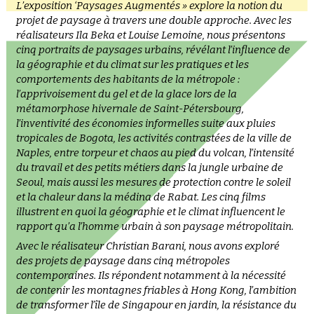
L’exposition ‘Paysages Augmentés » explore la notion du
projet de paysage à travers une double approche. Avec les
réalisateurs Ila Beka et Louise Lemoine, nous présentons
cinq portraits de paysages urbains, révélant l’influence de
la géographie et du climat sur les pratiques et les
comportements des habitants de la métropole :
l’apprivoisement du gel et de la glace lors de la
métamorphose hivernale de Saint-Pétersbourg,
l’inventivité des économies informelles suite aux pluies
tropicales de Bogota, les activités contrastées de la ville de
Naples, entre torpeur et chaos au pied du volcan, l’intensité
du travail et des petits métiers dans la jungle urbaine de
Seoul, mais aussi les mesures de protection contre le soleil
et la chaleur dans la médina de Rabat. Les cinq films
illustrent en quoi la géographie et le climat influencent le
rapport qu’a l’homme urbain à son paysage métropolitain.
Avec le réalisateur Christian Barani, nous avons exploré
des projets de paysage dans cinq métropoles
contemporaines. Ils répondent notamment à la nécessité
de contenir les montagnes friables à Hong Kong, l’ambition
de transformer l’île de Singapour en jardin, la résistance du