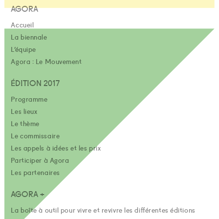
AGORA
Accueil
La biennale
L’équipe
Agora : Le Mouvement
ÉDITION 2017
Programme
Les lieux
Le thème
Le commissaire
Les appels à idées et les prix
Participer à Agora
Les partenaires
AGORA +
La boîte à outil pour vivre et revivre les différentes éditions