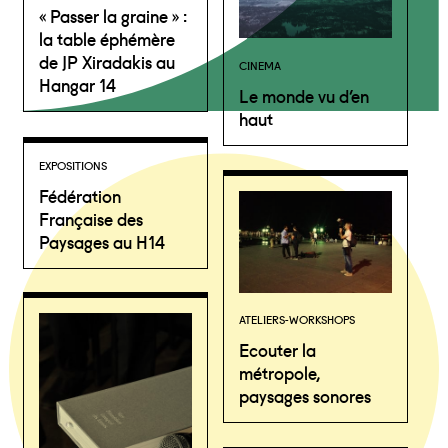
« Passer la graine » :
la table éphémère
de JP Xiradakis au
CINEMA
Hangar 14
Le monde vu d’en
haut
EXPOSITIONS
Fédération
Française des
Paysages au H14
ATELIERS-WORKSHOPS
Ecouter la
métropole,
paysages sonores