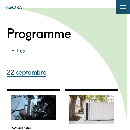
AGORA
ÉDITION 2017
Programme
AGORA +
Filtres
Powered by
Translate
22 septembre
EXPOSITIONS