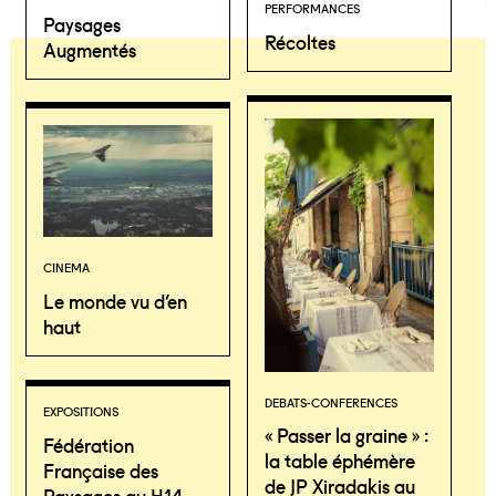
PERFORMANCES
Paysages
Récoltes
Augmentés
CINEMA
Le monde vu d’en
haut
DEBATS-CONFERENCES
EXPOSITIONS
« Passer la graine » :
Fédération
la table éphémère
Française des
de JP Xiradakis au
Paysages au H14