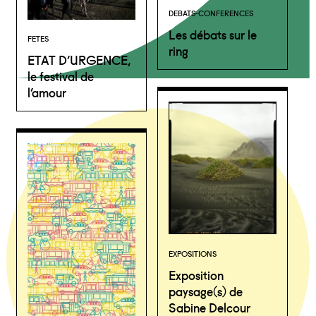
DEBATS-CONFERENCES
Les débats sur le
FETES
ring
ETAT D’URGENCE,
le festival de
l’amour
EXPOSITIONS
Exposition
paysage(s) de
Sabine Delcour